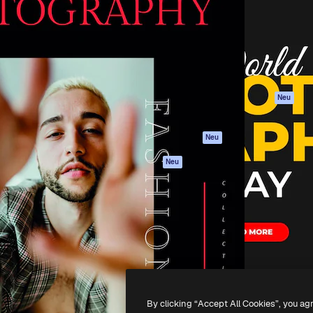
attform, um deine beste
Spaces
Academy
klichen. Mehr als 1 Million
KI-Assistent
Dokumentation
er Kreativen, Unternehmen,
KI-Bildgenerator
Support
Studios.
KI-Videogenerator
AGB
KI-
Datenschutzerkl
Stimmengenerator
Originale
Neu
Stock-Inhalte
Cookie-Richtlinie
MCP für
Vertrauenszentr
Neu
Claude/ChatGPT
Partner
Agenten
Neu
Unternehmen
API
Mobile App
Alle Magnific-Tools
-
2026
Freepik Company S.L.U.
Alle Rechte vorbehalten
.
By clicking “Accept All Cookies”, you ag