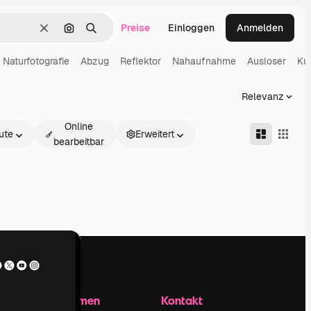
Preise
Einloggen
Anmelden
Löschen
Nach Bild suchen
Suchen
Naturfotografie
Abzug
Reflektor
Nahaufnahme
Ausloser
Ku
Relevanz
Online
ute
Erweitert
bearbeitbar
Unternehmen
Kontakt