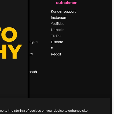
aufnehmen
Preise
Über uns
Kundensupport
Reviews
Instagram
Karriere
YouTube
ärung
Suchtrends
LinkedIn
Blog
TikTok
Veranstaltungen
Discord
um
Slidesgo
X
Deine Inhalte
Reddit
verkaufen
Pressesaal
Suchst du nach
magnific.ai
ree to the storing of cookies on your device to enhance site