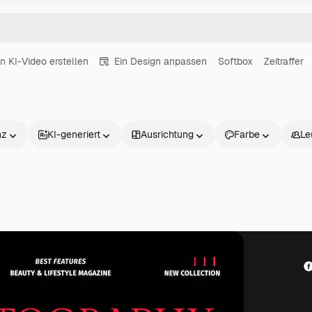
in KI-Video erstellen
Ein Design anpassen
Softbox
Zeitraffer
nz
KI-generiert
Ausrichtung
Farbe
Le
Produkte
Loslegen