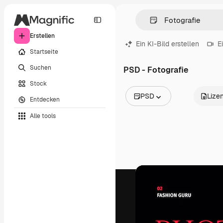
Erstellen
Ein KI-Bild erstellen
E
Startseite
Suchen
PSD - Fotografie
Stock
PSD
Lize
Entdecken
Alle Bilder
Alle tools
Vektoren
Illustrationen
Fotos
PSD
Vorlagen
Mockups
Videos
Filmmaterial
Motion Graphics
Videovorlagen
Icons
3D-Modelle
Schriftarten