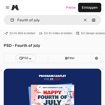
Magnific
Preise
Einloggen
Close menu
Löschen
Nach B
Ein KI-Bild erstellen
Ein KI-Video erstellen
Ein Design anpas
PSD - Fourth of july
PSD
Filter