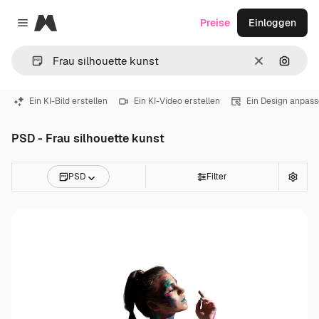
Magnific
Preise
Einloggen
Close menu
Löschen
Nach B
Ein KI-Bild erstellen
Ein KI-Video erstellen
Ein Design anpas
PSD - Frau silhouette kunst
PSD
Filter