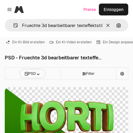
Magnific
Preise
Einloggen
Close menu
Löschen
Nach B
Ein KI-Bild erstellen
Ein KI-Video erstellen
Ein Design anpas
PSD - Fruechte 3d bearbeitbarer texteffektstil
PSD
Filter