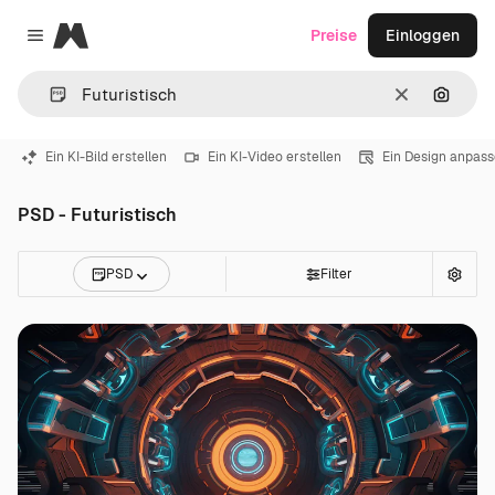
Magnific
Preise
Einloggen
Close menu
Löschen
Nach B
Ein KI-Bild erstellen
Ein KI-Video erstellen
Ein Design anpas
PSD - Futuristisch
PSD
Filter