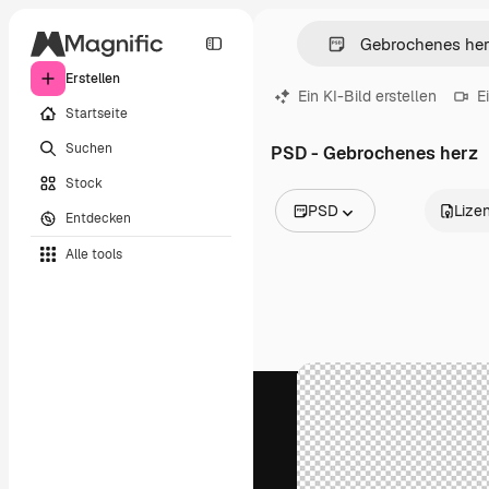
Erstellen
Ein KI-Bild erstellen
E
Startseite
Suchen
PSD - Gebrochenes herz
Stock
PSD
Lize
Entdecken
Alle Bilder
Alle tools
Vektoren
Illustrationen
Fotos
PSD
Vorlagen
Mockups
Videos
Filmmaterial
Motion Graphics
Videovorlagen
Icons
3D-Modelle
Schriftarten