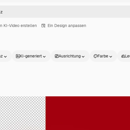
in KI-Video erstellen
Ein Design anpassen
nz
KI-generiert
Ausrichtung
Farbe
Le
Produkte
Loslegen