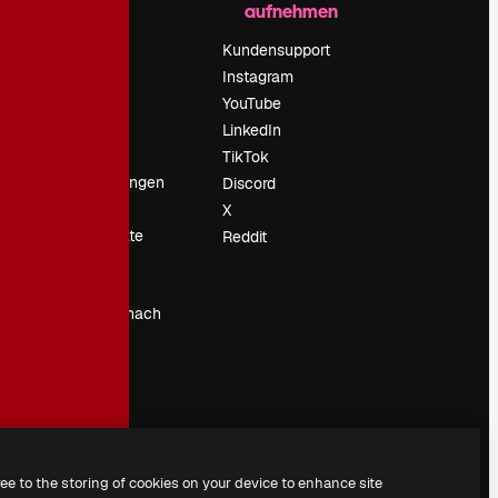
aufnehmen
Preise
Über uns
Kundensupport
Reviews
Instagram
Karriere
YouTube
ärung
Suchtrends
LinkedIn
Blog
TikTok
Veranstaltungen
Discord
um
Slidesgo
X
Deine Inhalte
Reddit
verkaufen
Pressesaal
Suchst du nach
magnific.ai
ree to the storing of cookies on your device to enhance site