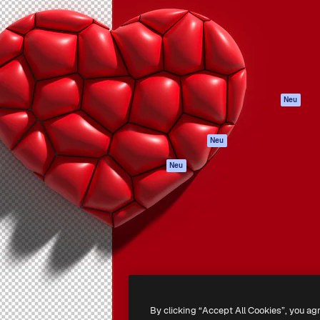
attform, um deine beste
Spaces
Academy
klichen. Mehr als 1 Million
KI-Assistent
Dokumentation
er Kreativen, Unternehmen,
KI-Bildgenerator
Support
Studios.
KI-Videogenerator
AGB
KI-
Datenschutzerkl
Stimmengenerator
Originale
Neu
Stock-Inhalte
Cookie-Richtlinie
MCP für
Vertrauenszentr
Neu
Claude/ChatGPT
Partner
Agenten
Neu
Unternehmen
API
Mobile App
Alle Magnific-Tools
-
2026
Freepik Company S.L.U.
Alle Rechte vorbehalten
.
By clicking “Accept All Cookies”, you ag