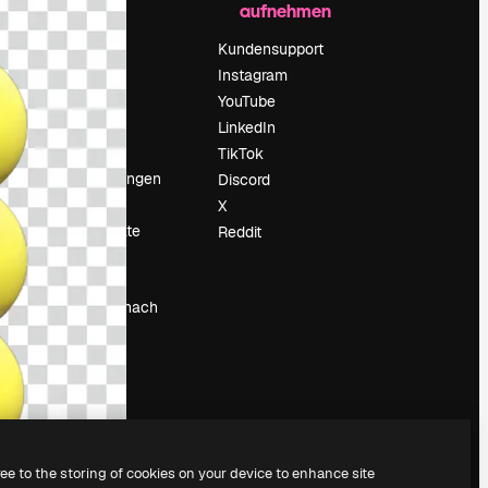
aufnehmen
Preise
Über uns
Kundensupport
Reviews
Instagram
Karriere
YouTube
ärung
Suchtrends
LinkedIn
Blog
TikTok
Veranstaltungen
Discord
um
Slidesgo
X
Deine Inhalte
Reddit
verkaufen
Pressesaal
Suchst du nach
magnific.ai
ree to the storing of cookies on your device to enhance site