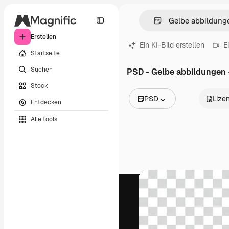
Erstellen
Ein KI-Bild erstellen
E
Startseite
Suchen
PSD - Gelbe abbildungen
Stock
PSD
Lize
Entdecken
Alle Bilder
Alle tools
Vektoren
Illustrationen
Fotos
PSD
Vorlagen
Mockups
Videos
Filmmaterial
Motion Graphics
Videovorlagen
Icons
3D-Modelle
Schriftarten