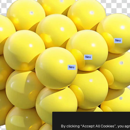
attform, um deine beste
Spaces
Academy
klichen. Mehr als 1 Million
KI-Assistent
Dokumentation
er Kreativen, Unternehmen,
KI-Bildgenerator
Support
Studios.
KI-Videogenerator
AGB
KI-
Datenschutzerkl
Stimmengenerator
Originale
Neu
Stock-Inhalte
Cookie-Richtlinie
MCP für
Vertrauenszentr
Neu
Claude/ChatGPT
Partner
Agenten
Neu
Unternehmen
API
Mobile App
Alle Magnific-Tools
-
2026
Freepik Company S.L.U.
Alle Rechte vorbehalten
.
By clicking “Accept All Cookies”, you ag