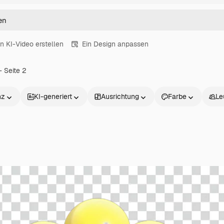
in KI-Video erstellen
Ein Design anpassen
- Seite 2
nz
KI-generiert
Ausrichtung
Farbe
Le
Produkte
Loslegen