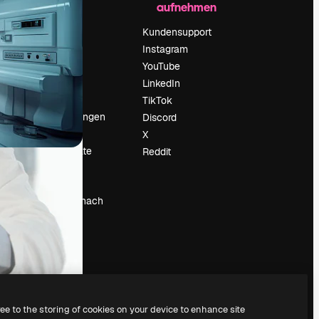
aufnehmen
Preise
Über uns
Kundensupport
Reviews
Instagram
Karriere
YouTube
ärung
Suchtrends
LinkedIn
Blog
TikTok
Veranstaltungen
Discord
um
Slidesgo
X
Deine Inhalte
Reddit
verkaufen
Pressesaal
Suchst du nach
magnific.ai
ree to the storing of cookies on your device to enhance site