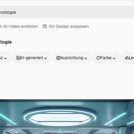
in KI-Video erstellen
Ein Design anpassen
logie
nz
KI-generiert
Ausrichtung
Farbe
Le
Produkte
Loslegen