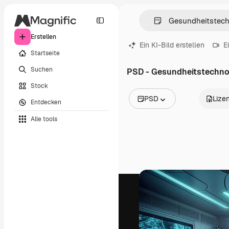
Erstellen
Ein KI-Bild erstellen
E
Startseite
Suchen
PSD - Gesundheitstechno
Stock
PSD
Lize
Entdecken
Alle Bilder
Alle tools
Vektoren
Illustrationen
Fotos
PSD
Vorlagen
Mockups
Videos
Filmmaterial
Motion Graphics
Videovorlagen
Icons
3D-Modelle
Schriftarten