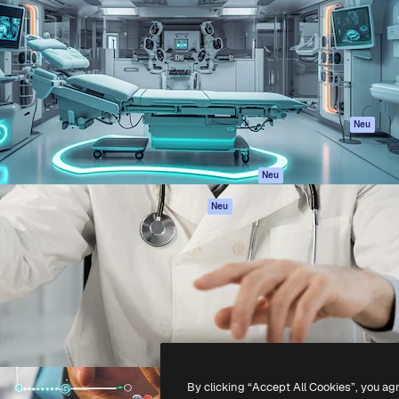
attform, um deine beste
Spaces
Academy
klichen. Mehr als 1 Million
KI-Assistent
Dokumentation
er Kreativen, Unternehmen,
KI-Bildgenerator
Support
Studios.
KI-Videogenerator
AGB
KI-
Datenschutzerkl
Stimmengenerator
Originale
Neu
Stock-Inhalte
Cookie-Richtlinie
MCP für
Vertrauenszentr
Neu
Claude/ChatGPT
Partner
Agenten
Neu
Unternehmen
API
Mobile App
Alle Magnific-Tools
-
2026
Freepik Company S.L.U.
Alle Rechte vorbehalten
.
By clicking “Accept All Cookies”, you ag