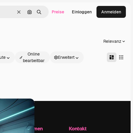
Preise
Einloggen
Anmelden
Löschen
Nach Bild suchen
Suchen
Relevanz
Online
ute
Erweitert
bearbeitbar
Unternehmen
Kontakt