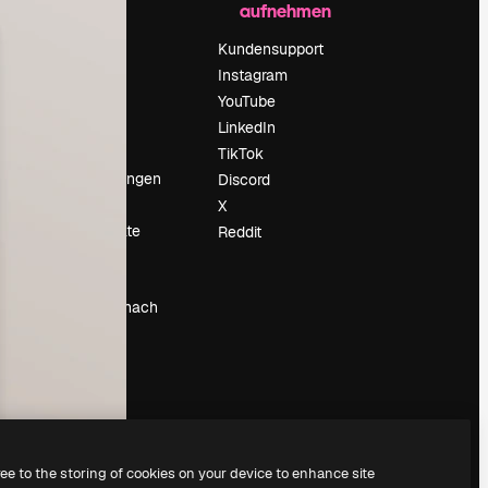
aufnehmen
Preise
Über uns
Kundensupport
Reviews
Instagram
Karriere
YouTube
ärung
Suchtrends
LinkedIn
Blog
TikTok
Veranstaltungen
Discord
um
Slidesgo
X
Deine Inhalte
Reddit
verkaufen
Pressesaal
Suchst du nach
magnific.ai
ree to the storing of cookies on your device to enhance site