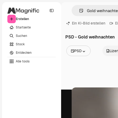
Erstellen
Ein KI-Bild erstellen
E
Startseite
Suchen
PSD - Gold weihnachten
Stock
PSD
Lize
Entdecken
Alle Bilder
Alle tools
Vektoren
Illustrationen
Fotos
PSD
Vorlagen
Mockups
Videos
Filmmaterial
Motion Graphics
Videovorlagen
Icons
3D-Modelle
Schriftarten