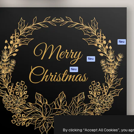
attform, um deine beste
Spaces
Academy
klichen. Mehr als 1 Million
KI-Assistent
Dokumentation
er Kreativen, Unternehmen,
KI-Bildgenerator
Support
Studios.
KI-Videogenerator
AGB
KI-
Datenschutzerkl
Stimmengenerator
Originale
Neu
Stock-Inhalte
Cookie-Richtlinie
MCP für
Vertrauenszentr
Neu
Claude/ChatGPT
Partner
Agenten
Neu
Unternehmen
API
Mobile App
Alle Magnific-Tools
-
2026
Freepik Company S.L.U.
Alle Rechte vorbehalten
.
By clicking “Accept All Cookies”, you ag