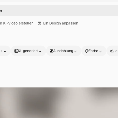
in KI-Video erstellen
Ein Design anpassen
nz
KI-generiert
Ausrichtung
Farbe
Le
Produkte
Loslegen