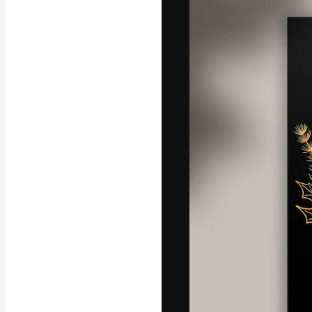
Die kreative Pl
Arbeit zu verwir
Abonnenten unt
Agenturen und 
Deutsch
Copyright © 2010