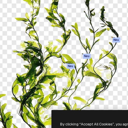
attform, um deine beste
Spaces
Academy
klichen. Mehr als 1 Million
KI-Assistent
Dokumentation
er Kreativen, Unternehmen,
KI-Bildgenerator
Support
Studios.
KI-Videogenerator
AGB
KI-
Datenschutzerkl
Stimmengenerator
Originale
Neu
Stock-Inhalte
Cookie-Richtlinie
MCP für
Vertrauenszentr
Neu
Claude/ChatGPT
Partner
Agenten
Neu
Unternehmen
API
Mobile App
Alle Magnific-Tools
-
2026
Freepik Company S.L.U.
Alle Rechte vorbehalten
.
By clicking “Accept All Cookies”, you ag