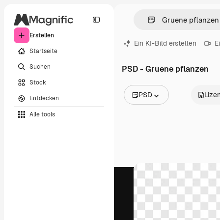
Erstellen
Ein KI-Bild erstellen
E
Startseite
Suchen
PSD - Gruene pflanzen
Stock
PSD
Lize
Entdecken
Alle Bilder
Alle tools
Vektoren
Illustrationen
Fotos
PSD
Vorlagen
Mockups
Videos
Filmmaterial
Motion Graphics
Videovorlagen
Icons
3D-Modelle
Schriftarten