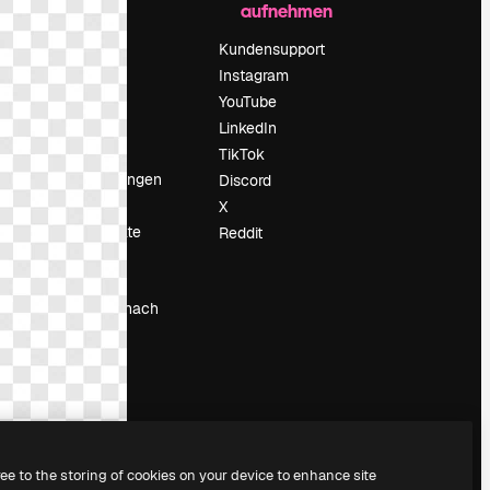
aufnehmen
Preise
Über uns
Kundensupport
Reviews
Instagram
Karriere
YouTube
ärung
Suchtrends
LinkedIn
Blog
TikTok
Veranstaltungen
Discord
um
Slidesgo
X
Deine Inhalte
Reddit
verkaufen
Pressesaal
Suchst du nach
magnific.ai
ree to the storing of cookies on your device to enhance site