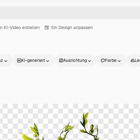
in KI-Video erstellen
Ein Design anpassen
nz
KI-generiert
Ausrichtung
Farbe
Le
Produkte
Loslegen