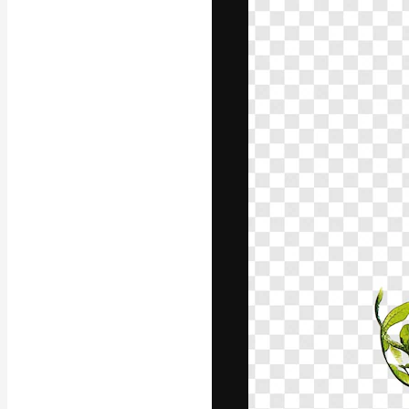
Die kreative Pl
Arbeit zu verwir
Abonnenten unt
Agenturen und 
Deutsch
Copyright © 2010