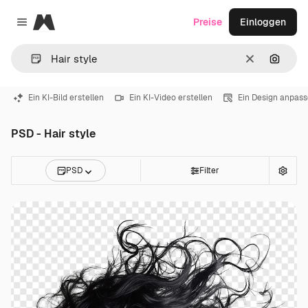
Magnific
Preise
Einloggen
Close menu
Löschen
Nach B
Ein KI-Bild erstellen
Ein KI-Video erstellen
Ein Design anpas
PSD - Hair style
PSD
Filter