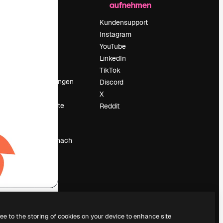
aufnehmen
Preise
Über uns
Kundensupport
Reviews
Instagram
Karriere
YouTube
ärung
Suchtrends
LinkedIn
Blog
TikTok
Veranstaltungen
Discord
um
Slidesgo
X
Deine Inhalte
Reddit
verkaufen
Pressesaal
Suchst du nach
magnific.ai
ree to the storing of cookies on your device to enhance site