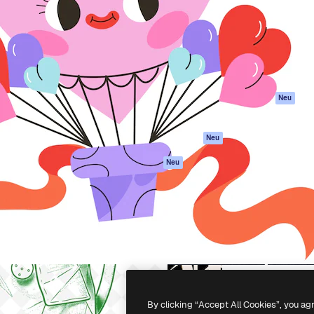
attform, um deine beste
Spaces
Academy
klichen. Mehr als 1 Million
KI-Assistent
Dokumentation
er Kreativen, Unternehmen,
KI-Bildgenerator
Support
Studios.
KI-Videogenerator
AGB
KI-
Datenschutzerkl
Stimmengenerator
Originale
Neu
Stock-Inhalte
Cookie-Richtlinie
MCP für
Vertrauenszentr
Neu
Claude/ChatGPT
Partner
Agenten
Neu
Unternehmen
API
Mobile App
Alle Magnific-Tools
-
2026
Freepik Company S.L.U.
Alle Rechte vorbehalten
.
By clicking “Accept All Cookies”, you ag