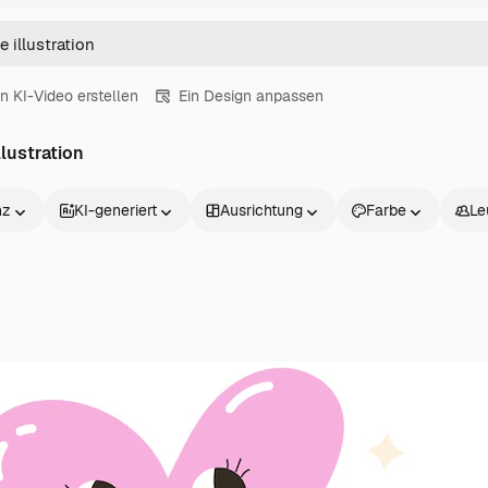
in KI-Video erstellen
Ein Design anpassen
lustration
nz
KI-generiert
Ausrichtung
Farbe
Le
Produkte
Loslegen