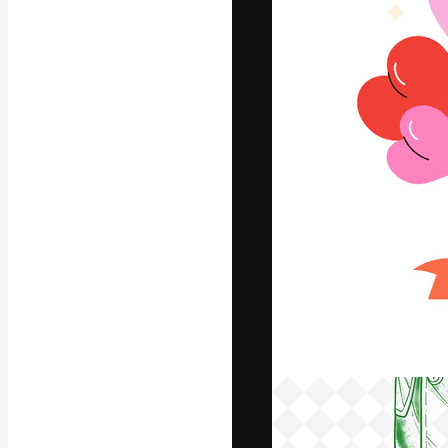
Die kreative Pl
Arbeit zu verwir
Abonnenten unt
Agenturen und 
Deutsch
Copyright © 2010