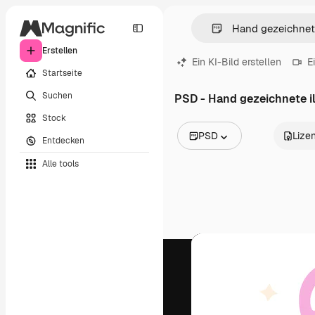
Erstellen
Ein KI-Bild erstellen
E
Startseite
Suchen
PSD - Hand gezeichnete il
Stock
PSD
Lize
Entdecken
Alle Bilder
Alle tools
Vektoren
Illustrationen
Fotos
PSD
Vorlagen
Mockups
Videos
Filmmaterial
Motion Graphics
Videovorlagen
Icons
3D-Modelle
Schriftarten