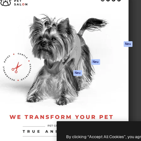
attform, um deine beste
Spaces
Academy
klichen. Mehr als 1 Million
KI-Assistent
Dokumentation
er Kreativen, Unternehmen,
KI-Bildgenerator
Support
Studios.
KI-Videogenerator
AGB
KI-
Datenschutzerkl
Stimmengenerator
Originale
Neu
Stock-Inhalte
Cookie-Richtlinie
MCP für
Vertrauenszentr
Neu
Claude/ChatGPT
Partner
Agenten
Neu
Unternehmen
API
Mobile App
Alle Magnific-Tools
-
2026
Freepik Company S.L.U.
Alle Rechte vorbehalten
.
By clicking “Accept All Cookies”, you ag