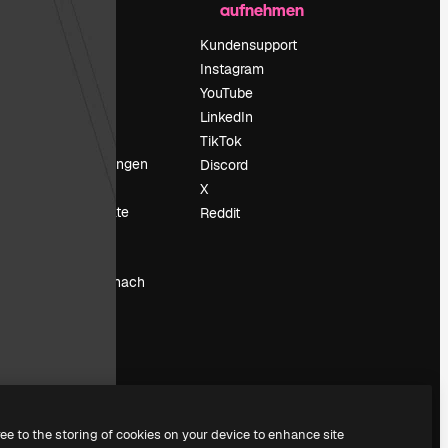
aufnehmen
Preise
Über uns
Kundensupport
Reviews
Instagram
Karriere
YouTube
ärung
Suchtrends
LinkedIn
Blog
TikTok
Veranstaltungen
Discord
um
Slidesgo
X
Deine Inhalte
Reddit
verkaufen
Pressesaal
Suchst du nach
magnific.ai
ree to the storing of cookies on your device to enhance site