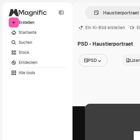
Erstellen
Ein KI-Bild erstellen
E
Startseite
Suchen
PSD - Haustierportraet
Stock
PSD
Lize
Entdecken
Alle Bilder
Alle tools
Vektoren
Illustrationen
Fotos
PSD
Vorlagen
Mockups
Videos
Filmmaterial
Motion Graphics
Videovorlagen
Icons
3D-Modelle
Schriftarten