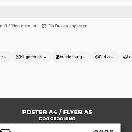
in KI-Video erstellen
Ein Design anpassen
nz
KI-generiert
Ausrichtung
Farbe
Le
Produkte
Loslegen