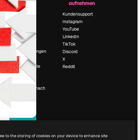
aufnehmen
Preise
Über uns
Kundensupport
Reviews
Instagram
Karriere
YouTube
ärung
Suchtrends
LinkedIn
Blog
TikTok
Veranstaltungen
Discord
um
Slidesgo
X
Deine Inhalte
Reddit
verkaufen
Pressesaal
Suchst du nach
magnific.ai
ree to the storing of cookies on your device to enhance site