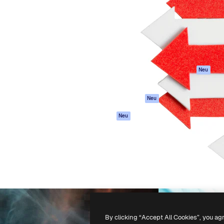
attform, um deine beste
Spaces
Academy
klichen. Mehr als 1 Million
KI-Assistent
Dokumentation
er Kreativen, Unternehmen,
KI-Bildgenerator
Support
Studios.
KI-Videogenerator
AGB
KI-
Datenschutzerkl
Stimmengenerator
Originale
Neu
Stock-Inhalte
Cookie-Richtlinie
MCP für
Vertrauenszentr
Neu
Claude/ChatGPT
Partner
Agenten
Neu
Unternehmen
API
Mobile App
Alle Magnific-Tools
-
2026
Freepik Company S.L.U.
Alle Rechte vorbehalten
.
By clicking “Accept All Cookies”, you ag