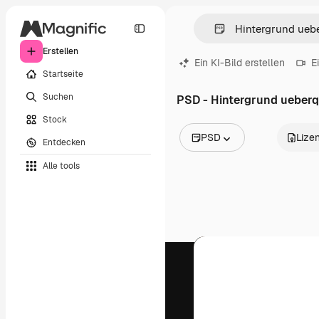
Erstellen
Ein KI-Bild erstellen
E
Startseite
Suchen
PSD - Hintergrund ueber
Stock
PSD
Lize
Entdecken
Alle Bilder
Alle tools
Vektoren
Illustrationen
Fotos
PSD
Vorlagen
Mockups
Videos
Filmmaterial
Motion Graphics
Videovorlagen
Icons
3D-Modelle
Schriftarten