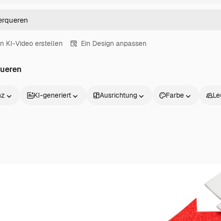
in KI-Video erstellen
Ein Design anpassen
queren
nz
KI-generiert
Ausrichtung
Farbe
Le
Produkte
Loslegen