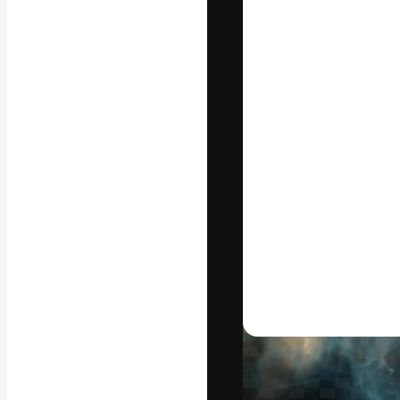
Die kreative Pl
Arbeit zu verwir
Abonnenten unt
Agenturen und 
Deutsch
Copyright © 2010