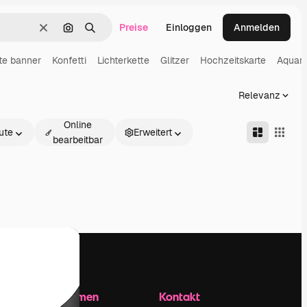
Preise
Einloggen
Anmelden
Löschen
Nach Bild suchen
Suchen
te banner
Konfetti
Lichterkette
Glitzer
Hochzeitskarte
Aquare
Relevanz
Online
ute
Erweitert
bearbeitbar
Unternehmen
Kontakt