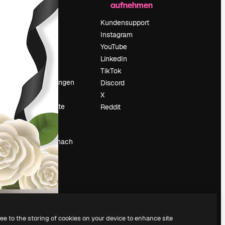
aufnehmen
Preise
Über uns
Kundensupport
Reviews
Instagram
Karriere
YouTube
ärung
Suchtrends
LinkedIn
Blog
TikTok
Veranstaltungen
Discord
um
Slidesgo
X
Deine Inhalte
Reddit
verkaufen
Pressesaal
Suchst du nach
magnific.ai
ree to the storing of cookies on your device to enhance site