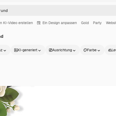
in KI-Video erstellen
Ein Design anpassen
Gold
Party
Websi
nd
nz
KI-generiert
Ausrichtung
Farbe
Le
Produkte
Loslegen