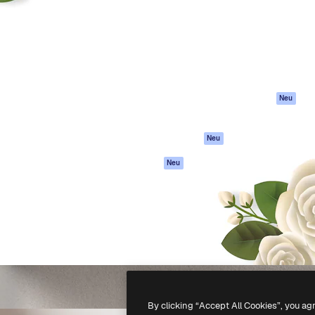
attform, um deine beste
Spaces
Academy
klichen. Mehr als 1 Million
KI-Assistent
Dokumentation
er Kreativen, Unternehmen,
KI-Bildgenerator
Support
Studios.
KI-Videogenerator
AGB
KI-
Datenschutzerkl
Stimmengenerator
Originale
Neu
Stock-Inhalte
Cookie-Richtlinie
MCP für
Vertrauenszentr
Neu
Claude/ChatGPT
Partner
Agenten
Neu
Unternehmen
API
Mobile App
Alle Magnific-Tools
-
2026
Freepik Company S.L.U.
Alle Rechte vorbehalten
.
By clicking “Accept All Cookies”, you ag