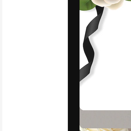
Die kreative Pl
Arbeit zu verwir
Abonnenten unt
Agenturen und 
Deutsch
Copyright © 2010