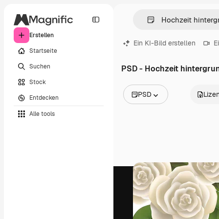
Erstellen
Ein KI-Bild erstellen
E
Startseite
Suchen
PSD - Hochzeit hintergru
Stock
PSD
Lize
Entdecken
Alle Bilder
Alle tools
Vektoren
Illustrationen
Fotos
PSD
Vorlagen
Mockups
Videos
Filmmaterial
Motion Graphics
Videovorlagen
Icons
3D-Modelle
Schriftarten