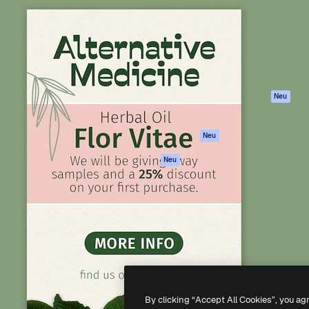
attform, um deine beste
Spaces
Academy
klichen. Mehr als 1 Million
KI-Assistent
Dokumentation
er Kreativen, Unternehmen,
KI-Bildgenerator
Support
Studios.
KI-Videogenerator
AGB
KI-
Datenschutzerkl
Stimmengenerator
Originale
Neu
Stock-Inhalte
Cookie-Richtlinie
MCP für
Vertrauenszentr
Neu
Claude/ChatGPT
Partner
Agenten
Neu
Unternehmen
API
Mobile App
Alle Magnific-Tools
-
2026
Freepik Company S.L.U.
Alle Rechte vorbehalten
.
By clicking “Accept All Cookies”, you ag