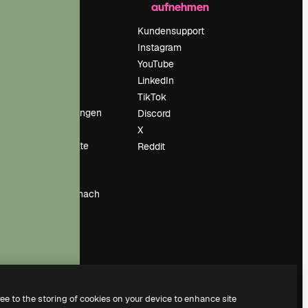
aufnehmen
Preise
Über uns
Kundensupport
Reviews
Instagram
Karriere
YouTube
ärung
Suchtrends
LinkedIn
Blog
TikTok
Veranstaltungen
Discord
um
Slidesgo
X
Deine Inhalte
Reddit
verkaufen
Pressesaal
Suchst du nach
magnific.ai
ree to the storing of cookies on your device to enhance site