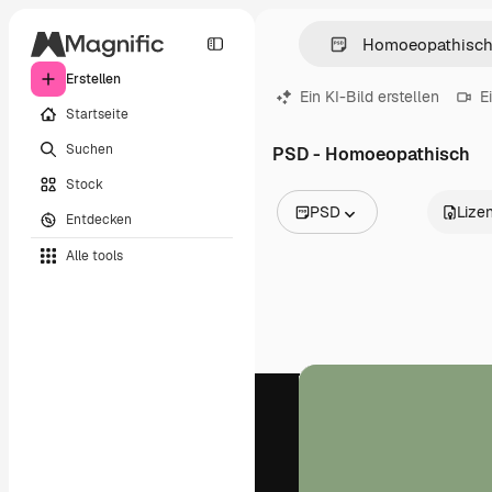
Erstellen
Ein KI-Bild erstellen
E
Startseite
Suchen
PSD - Homoeopathisch
Stock
PSD
Lize
Entdecken
Alle Bilder
Alle tools
Vektoren
Illustrationen
Fotos
PSD
Vorlagen
Mockups
Videos
Filmmaterial
Motion Graphics
Videovorlagen
Icons
3D-Modelle
Schriftarten