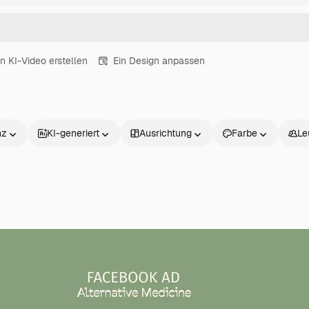
in KI-Video erstellen
Ein Design anpassen
nz
KI-generiert
Ausrichtung
Farbe
Le
Produkte
Loslegen