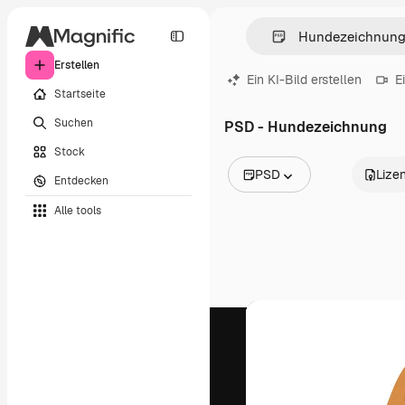
Erstellen
Ein KI-Bild erstellen
E
Startseite
Suchen
PSD - Hundezeichnung
Stock
PSD
Lize
Entdecken
Alle Bilder
Alle tools
Vektoren
Illustrationen
Fotos
PSD
Vorlagen
Mockups
Videos
Filmmaterial
Motion Graphics
Videovorlagen
Icons
3D-Modelle
Schriftarten