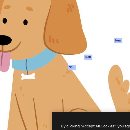
attform, um deine beste
Spaces
Academy
klichen. Mehr als 1 Million
KI-Assistent
Dokumentation
er Kreativen, Unternehmen,
KI-Bildgenerator
Support
Studios.
KI-Videogenerator
AGB
KI-
Datenschutzerkl
Stimmengenerator
Originale
Neu
Stock-Inhalte
Cookie-Richtlinie
MCP für
Vertrauenszentr
Neu
Claude/ChatGPT
Partner
Agenten
Neu
Unternehmen
API
Mobile App
Alle Magnific-Tools
-
2026
Freepik Company S.L.U.
Alle Rechte vorbehalten
.
By clicking “Accept All Cookies”, you ag