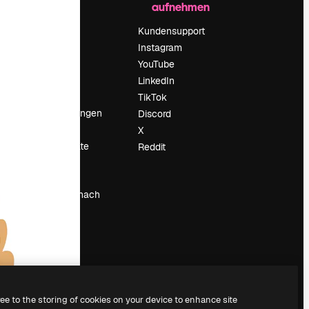
aufnehmen
Preise
Über uns
Kundensupport
Reviews
Instagram
Karriere
YouTube
ärung
Suchtrends
LinkedIn
Blog
TikTok
Veranstaltungen
Discord
um
Slidesgo
X
Deine Inhalte
Reddit
verkaufen
Pressesaal
Suchst du nach
magnific.ai
ree to the storing of cookies on your device to enhance site