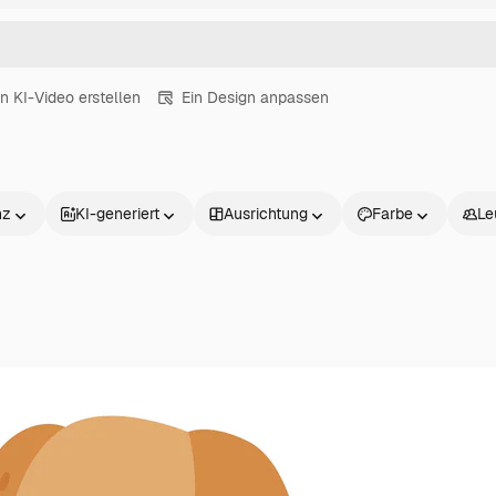
in KI-Video erstellen
Ein Design anpassen
nz
KI-generiert
Ausrichtung
Farbe
Le
Produkte
Loslegen