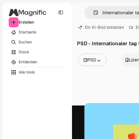
Erstellen
Ein KI-Bild erstellen
E
Startseite
Suchen
PSD - Internationaler tag
Stock
PSD
Lize
Entdecken
Alle Bilder
Alle tools
Vektoren
Illustrationen
Fotos
PSD
Vorlagen
Mockups
Videos
Filmmaterial
Motion Graphics
Videovorlagen
Icons
3D-Modelle
Schriftarten