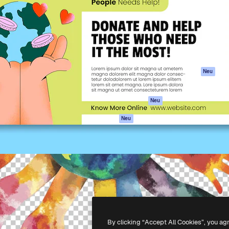
attform, um deine beste
Spaces
Academy
klichen. Mehr als 1 Million
KI-Assistent
Dokumentation
er Kreativen, Unternehmen,
KI-Bildgenerator
Support
Studios.
KI-Videogenerator
AGB
KI-
Datenschutzerkl
Stimmengenerator
Originale
Neu
Stock-Inhalte
Cookie-Richtlinie
MCP für
Vertrauenszentr
Neu
Claude/ChatGPT
Partner
Agenten
Neu
Unternehmen
API
Mobile App
Alle Magnific-Tools
-
2026
Freepik Company S.L.U.
Alle Rechte vorbehalten
.
By clicking “Accept All Cookies”, you ag