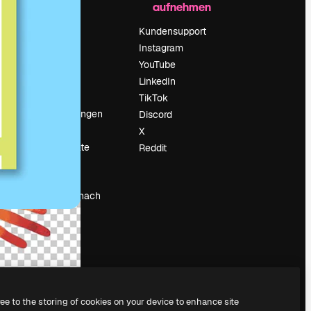
aufnehmen
Preise
Über uns
Kundensupport
Reviews
Instagram
Karriere
YouTube
ärung
Suchtrends
LinkedIn
Blog
TikTok
Veranstaltungen
Discord
um
Slidesgo
X
Deine Inhalte
Reddit
verkaufen
Pressesaal
Suchst du nach
magnific.ai
ree to the storing of cookies on your device to enhance site