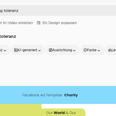
in KI-Video erstellen
Ein Design anpassen
 toleranz
nz
KI-generiert
Ausrichtung
Farbe
Le
Produkte
Loslegen