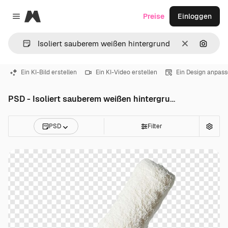
Magnific
Preise
Einloggen
Close menu
Löschen
Nach B
Ein KI-Bild erstellen
Ein KI-Video erstellen
Ein Design anpas
PSD - Isoliert sauberem weißen hintergrund
PSD
Filter