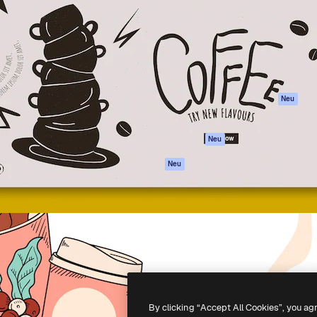
attform, um deine beste
Spaces
Academy
klichen. Mehr als 1 Million
KI-Assistent
Dokumentation
er Kreativen, Unternehmen,
KI-Bildgenerator
Support
Studios.
KI-Videogenerator
AGB
KI-
Datenschutzerkl
Stimmengenerator
Originale
Neu
Stock-Inhalte
Cookie-Richtlinie
MCP für
Vertrauenszentr
Neu
Claude/ChatGPT
Partner
Agenten
Neu
Unternehmen
API
Mobile App
Alle Magnific-Tools
-
2026
Freepik Company S.L.U.
Alle Rechte vorbehalten
.
By clicking “Accept All Cookies”, you ag