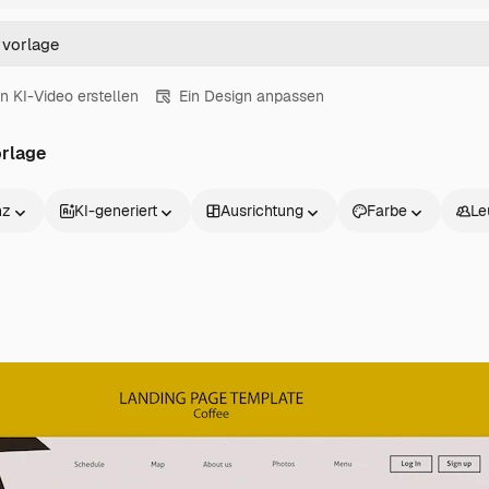
in KI-Video erstellen
Ein Design anpassen
orlage
nz
KI-generiert
Ausrichtung
Farbe
Le
Produkte
Loslegen