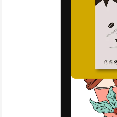
Die kreative Pl
Arbeit zu verwir
Abonnenten unt
Agenturen und 
Deutsch
Copyright © 2010