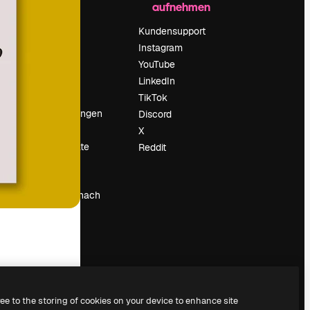
aufnehmen
Preise
Über uns
Kundensupport
Reviews
Instagram
Karriere
YouTube
ärung
Suchtrends
LinkedIn
Blog
TikTok
Veranstaltungen
Discord
um
Slidesgo
X
Deine Inhalte
Reddit
verkaufen
Pressesaal
Suchst du nach
magnific.ai
ree to the storing of cookies on your device to enhance site