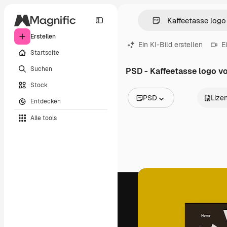
Erstellen
Ein KI-Bild erstellen
E
Startseite
Suchen
PSD - Kaffeetasse logo v
Stock
PSD
Lize
Entdecken
Alle Bilder
Alle tools
Vektoren
Illustrationen
Fotos
PSD
Vorlagen
Mockups
Videos
Filmmaterial
Motion Graphics
Videovorlagen
Icons
3D-Modelle
Schriftarten