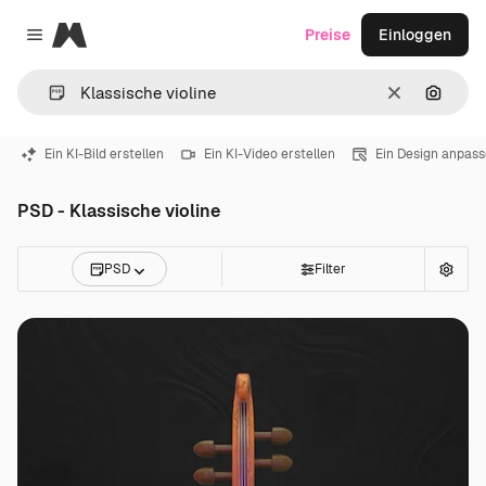
Magnific
Preise
Einloggen
Close menu
Löschen
Nach B
Ein KI-Bild erstellen
Ein KI-Video erstellen
Ein Design anpas
PSD - Klassische violine
PSD
Filter