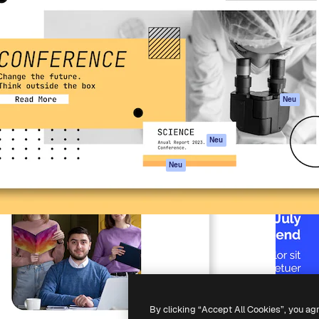
attform, um deine beste
Spaces
Academy
klichen. Mehr als 1 Million
KI-Assistent
Dokumentation
er Kreativen, Unternehmen,
KI-Bildgenerator
Support
Studios.
KI-Videogenerator
AGB
KI-
Datenschutzerkl
Stimmengenerator
Originale
Neu
Stock-Inhalte
Cookie-Richtlinie
MCP für
Vertrauenszentr
Neu
Claude/ChatGPT
Partner
Agenten
Neu
Unternehmen
API
Mobile App
Alle Magnific-Tools
-
2026
Freepik Company S.L.U.
Alle Rechte vorbehalten
.
By clicking “Accept All Cookies”, you ag