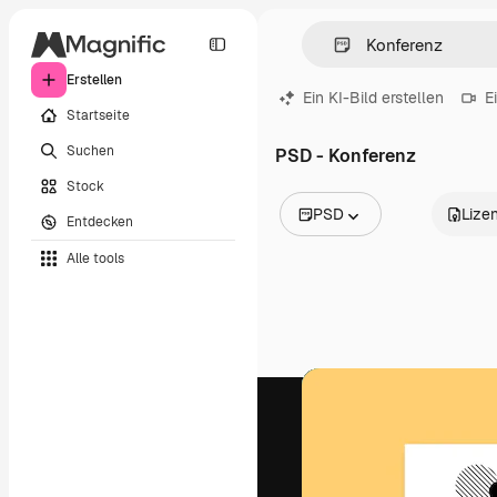
Erstellen
Ein KI-Bild erstellen
E
Startseite
Suchen
PSD - Konferenz
Stock
PSD
Lize
Entdecken
Alle Bilder
Alle tools
Vektoren
Illustrationen
Fotos
PSD
Vorlagen
Mockups
Videos
Filmmaterial
Motion Graphics
Videovorlagen
Icons
3D-Modelle
Schriftarten