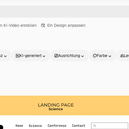
in KI-Video erstellen
Ein Design anpassen
nz
KI-generiert
Ausrichtung
Farbe
Le
Produkte
Loslegen