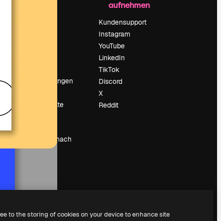
aufnehmen
Preise
Über uns
Kundensupport
Reviews
Instagram
Karriere
YouTube
ärung
Suchtrends
LinkedIn
Blog
TikTok
Veranstaltungen
Discord
um
Slidesgo
X
Deine Inhalte
Reddit
verkaufen
Pressesaal
Suchst du nach
magnific.ai
ree to the storing of cookies on your device to enhance site