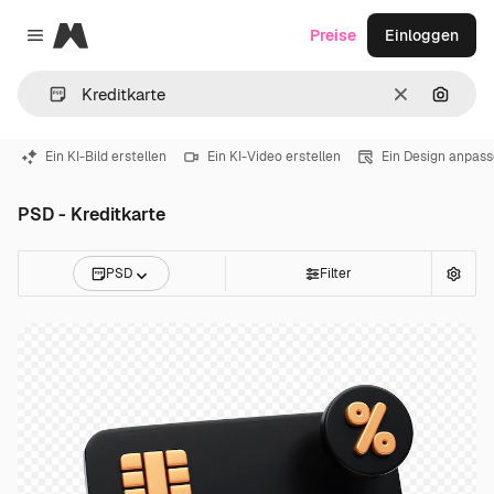
Magnific
Preise
Einloggen
Close menu
Löschen
Nach B
Ein KI-Bild erstellen
Ein KI-Video erstellen
Ein Design anpas
PSD - Kreditkarte
PSD
Filter