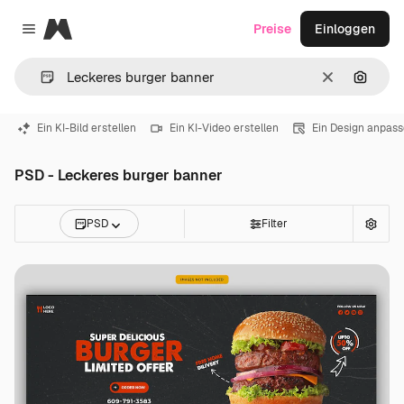
Magnific
Preise
Einloggen
Close menu
Löschen
Nach B
Ein KI-Bild erstellen
Ein KI-Video erstellen
Ein Design anpas
PSD - Leckeres burger banner
PSD
Filter