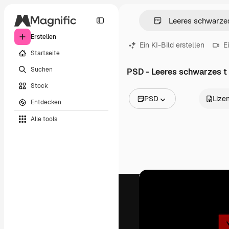
Erstellen
Ein KI-Bild erstellen
E
Startseite
Suchen
PSD - Leeres schwarzes t
Stock
PSD
Lize
Entdecken
Alle Bilder
Alle tools
Vektoren
Illustrationen
Fotos
PSD
Vorlagen
Mockups
Videos
Filmmaterial
Motion Graphics
Videovorlagen
Icons
3D-Modelle
Schriftarten