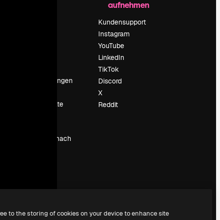
aufnehmen
Preise
Über uns
Kundensupport
Reviews
Instagram
Karriere
YouTube
ärung
Suchtrends
LinkedIn
Blog
TikTok
Veranstaltungen
Discord
um
Slidesgo
X
Deine Inhalte
Reddit
verkaufen
Pressesaal
Suchst du nach
magnific.ai
ree to the storing of cookies on your device to enhance site