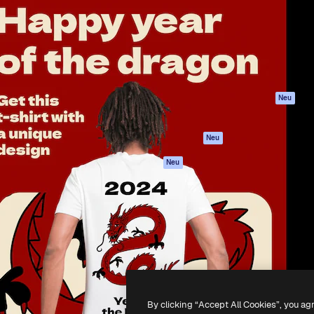
attform, um deine beste
Spaces
Academy
klichen. Mehr als 1 Million
KI-Assistent
Dokumentation
er Kreativen, Unternehmen,
KI-Bildgenerator
Support
Studios.
KI-Videogenerator
AGB
KI-
Datenschutzerkl
Stimmengenerator
Originale
Neu
Stock-Inhalte
Cookie-Richtlinie
MCP für
Vertrauenszentr
Neu
Claude/ChatGPT
Partner
Agenten
Neu
Unternehmen
API
Mobile App
Alle Magnific-Tools
-
2026
Freepik Company S.L.U.
Alle Rechte vorbehalten
.
By clicking “Accept All Cookies”, you ag