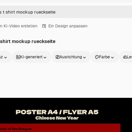
in KI-Video erstellen
Ein Design anpassen
 shirt mockup rueckseite
nz
KI-generiert
Ausrichtung
Farbe
Le
Produkte
Loslegen