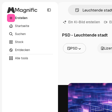
Erstellen
Ein KI-Bild erstellen
E
Startseite
Suchen
PSD - Leuchtende stadt
Stock
PSD
Lize
Entdecken
Alle Bilder
Alle tools
Vektoren
Illustrationen
Fotos
PSD
Vorlagen
Mockups
Videos
Filmmaterial
Motion Graphics
Videovorlagen
Icons
3D-Modelle
Schriftarten