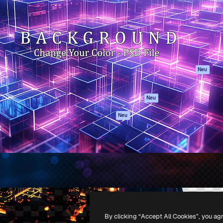
attform, um deine beste
Spaces
Academy
klichen. Mehr als 1 Million
KI-Assistent
Dokumentation
er Kreativen, Unternehmen,
KI-Bildgenerator
Support
Studios.
KI-Videogenerator
AGB
KI-
Datenschutzerkl
Stimmengenerator
Originale
Neu
Stock-Inhalte
Cookie-Richtlinie
MCP für
Vertrauenszentr
Neu
Claude/ChatGPT
Partner
Agenten
Neu
Unternehmen
API
Mobile App
Alle Magnific-Tools
-
2026
Freepik Company S.L.U.
Alle Rechte vorbehalten
.
By clicking “Accept All Cookies”, you ag