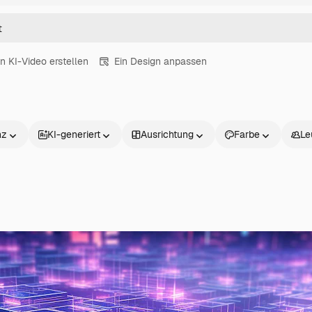
in KI-Video erstellen
Ein Design anpassen
nz
KI-generiert
Ausrichtung
Farbe
Le
Produkte
Loslegen