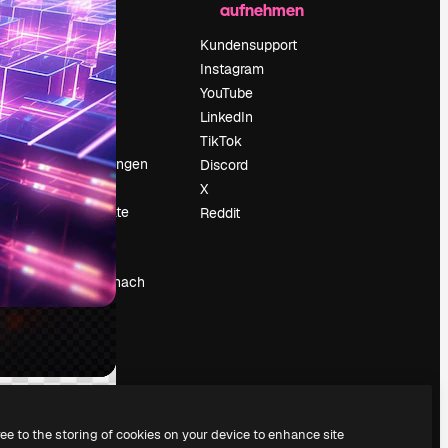
aufnehmen
Preise
Über uns
Kundensupport
Reviews
Instagram
Karriere
YouTube
ärung
Suchtrends
LinkedIn
Blog
TikTok
Veranstaltungen
Discord
um
Slidesgo
X
Deine Inhalte
Reddit
verkaufen
Pressesaal
Suchst du nach
magnific.ai
ree to the storing of cookies on your device to enhance site