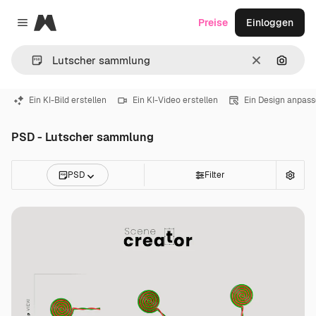
Magnific
Preise
Einloggen
Close menu
Löschen
Nach B
Ein KI-Bild erstellen
Ein KI-Video erstellen
Ein Design anpas
PSD - Lutscher sammlung
PSD
Filter