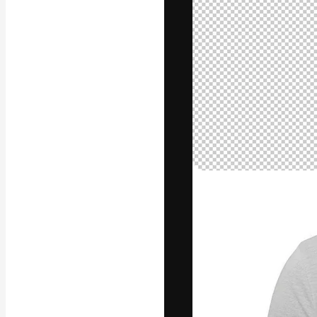
Die kreative Pl
Arbeit zu verwir
Abonnenten unt
Agenturen und 
Deutsch
Copyright © 2010