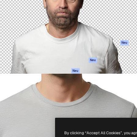
attform, um deine beste
Spaces
Academy
klichen. Mehr als 1 Million
KI-Assistent
Dokumentation
er Kreativen, Unternehmen,
KI-Bildgenerator
Support
Studios.
KI-Videogenerator
AGB
KI-
Datenschutzerkl
Stimmengenerator
Originale
Neu
Stock-Inhalte
Cookie-Richtlinie
MCP für
Vertrauenszentr
Neu
Claude/ChatGPT
Partner
Agenten
Neu
Unternehmen
API
Mobile App
Alle Magnific-Tools
-
2026
Freepik Company S.L.U.
Alle Rechte vorbehalten
.
By clicking “Accept All Cookies”, you ag