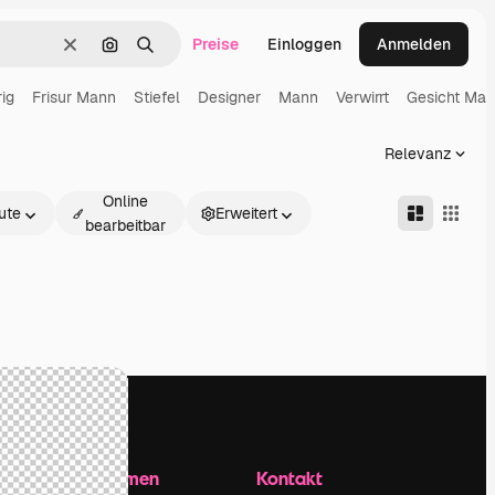
Preise
Einloggen
Anmelden
Löschen
Nach Bild suchen
Suchen
rig
Frisur Mann
Stiefel
Designer
Mann
Verwirrt
Gesicht Ma
Relevanz
Online
ute
Erweitert
bearbeitbar
Unternehmen
Kontakt