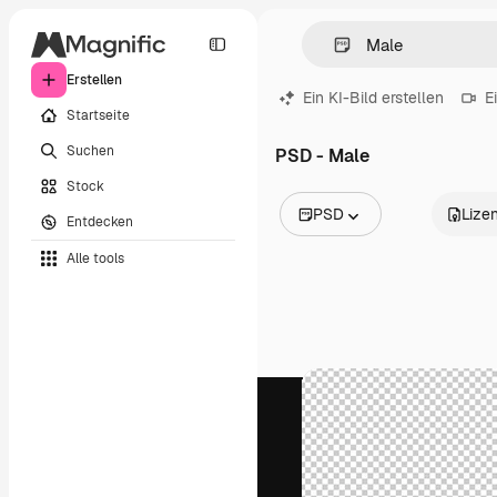
Erstellen
Ein KI-Bild erstellen
E
Startseite
Suchen
PSD - Male
Stock
PSD
Lize
Entdecken
Alle Bilder
Alle tools
Vektoren
Illustrationen
Fotos
PSD
Vorlagen
Mockups
Videos
Filmmaterial
Motion Graphics
Videovorlagen
Icons
3D-Modelle
Schriftarten