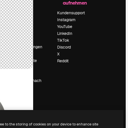
aufnehmen
Preise
Über uns
Kundensupport
Reviews
Instagram
Karriere
YouTube
ärung
Suchtrends
LinkedIn
Blog
TikTok
Veranstaltungen
Discord
um
Slidesgo
X
Deine Inhalte
Reddit
verkaufen
Pressesaal
Suchst du nach
magnific.ai
ree to the storing of cookies on your device to enhance site