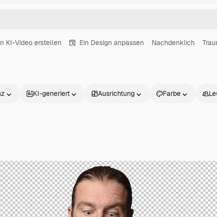
in KI-Video erstellen
Ein Design anpassen
Nachdenklich
Trau
nz
KI-generiert
Ausrichtung
Farbe
Le
Produkte
Loslegen