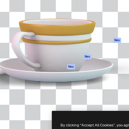
attform, um deine beste
Spaces
Academy
klichen. Mehr als 1 Million
KI-Assistent
Dokumentation
er Kreativen, Unternehmen,
KI-Bildgenerator
Support
Studios.
KI-Videogenerator
AGB
KI-
Datenschutzerkl
Stimmengenerator
Originale
Neu
Stock-Inhalte
Cookie-Richtlinie
MCP für
Vertrauenszentr
Neu
Claude/ChatGPT
Partner
Agenten
Neu
Unternehmen
API
Mobile App
Alle Magnific-Tools
-
2026
Freepik Company S.L.U.
Alle Rechte vorbehalten
.
By clicking “Accept All Cookies”, you ag