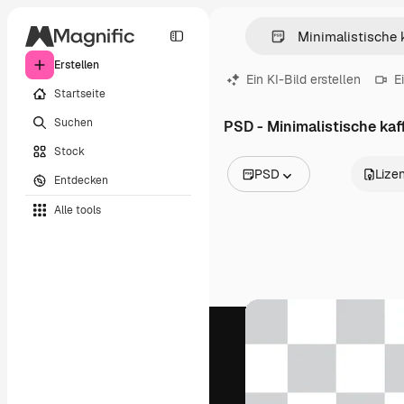
Erstellen
Ein KI-Bild erstellen
E
Startseite
Suchen
PSD - Minimalistische kaf
Stock
PSD
Lize
Entdecken
Alle Bilder
Alle tools
Vektoren
Illustrationen
Fotos
PSD
Vorlagen
Mockups
Videos
Filmmaterial
Motion Graphics
Videovorlagen
Icons
3D-Modelle
Schriftarten