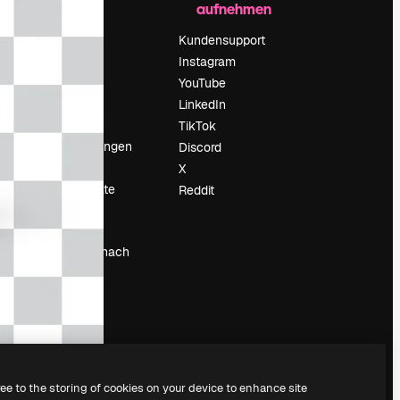
aufnehmen
Preise
Über uns
Kundensupport
Reviews
Instagram
Karriere
YouTube
ärung
Suchtrends
LinkedIn
Blog
TikTok
Veranstaltungen
Discord
um
Slidesgo
X
Deine Inhalte
Reddit
verkaufen
Pressesaal
Suchst du nach
magnific.ai
ree to the storing of cookies on your device to enhance site