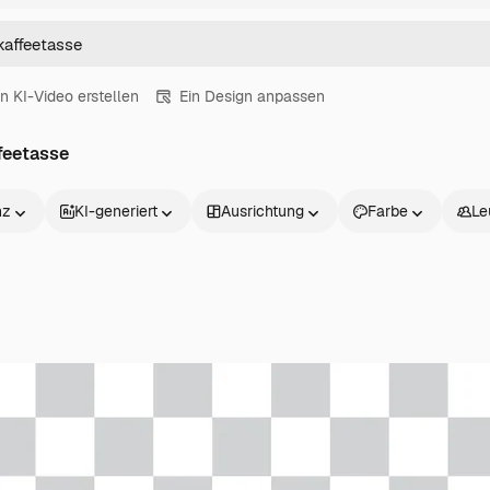
in KI-Video erstellen
Ein Design anpassen
feetasse
nz
KI-generiert
Ausrichtung
Farbe
Le
Produkte
Loslegen