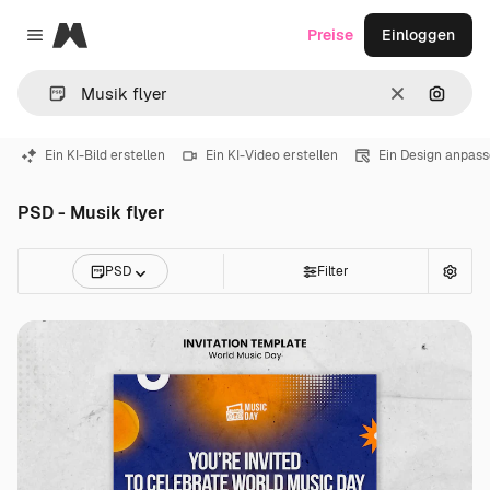
Magnific
Preise
Einloggen
Close menu
Löschen
Nach B
Ein KI-Bild erstellen
Ein KI-Video erstellen
Ein Design anpas
PSD - Musik flyer
PSD
Filter