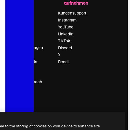
aufnehmen
Preise
Über uns
Kundensupport
Reviews
Instagram
Karriere
YouTube
ärung
Suchtrends
LinkedIn
Blog
TikTok
Veranstaltungen
Discord
um
Slidesgo
X
Deine Inhalte
Reddit
verkaufen
Pressesaal
Suchst du nach
magnific.ai
ree to the storing of cookies on your device to enhance site