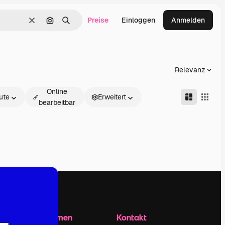
Preise
Einloggen
Anmelden
Löschen
Nach Bild suchen
Suchen
Relevanz
Online
ute
Erweitert
bearbeitbar
Unternehmen
Kontakt