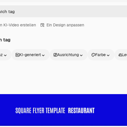
in KI-Video erstellen
Ein Design anpassen
h tag
nz
KI-generiert
Ausrichtung
Farbe
Le
Produkte
Loslegen