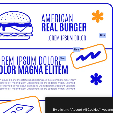
attform, um deine beste
Spaces
Academy
klichen. Mehr als 1 Million
KI-Assistent
Dokumentation
er Kreativen, Unternehmen,
KI-Bildgenerator
Support
Studios.
KI-Videogenerator
AGB
KI-
Datenschutzerkl
Stimmengenerator
Originale
Neu
Stock-Inhalte
Cookie-Richtlinie
MCP für
Vertrauenszentr
Neu
Claude/ChatGPT
Partner
Agenten
Neu
Unternehmen
API
Mobile App
Alle Magnific-Tools
-
2026
Freepik Company S.L.U.
Alle Rechte vorbehalten
.
By clicking “Accept All Cookies”, you ag