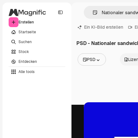
Erstellen
Ein KI-Bild erstellen
E
Startseite
Suchen
PSD - Nationaler sandwic
Stock
PSD
Lize
Entdecken
Alle Bilder
Alle tools
Vektoren
Illustrationen
Fotos
PSD
Vorlagen
Mockups
Videos
Filmmaterial
Motion Graphics
Videovorlagen
Icons
3D-Modelle
Schriftarten