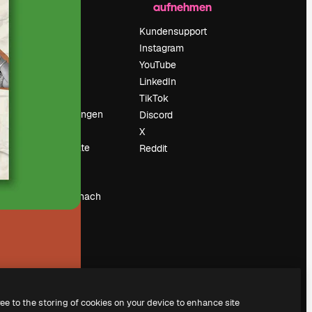
aufnehmen
Preise
Über uns
Kundensupport
Reviews
Instagram
Karriere
YouTube
ärung
Suchtrends
LinkedIn
Blog
TikTok
Veranstaltungen
Discord
um
Slidesgo
X
Deine Inhalte
Reddit
verkaufen
Pressesaal
Suchst du nach
magnific.ai
ree to the storing of cookies on your device to enhance site