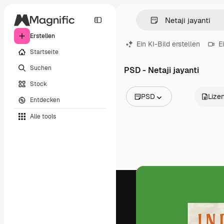
Erstellen
Ein KI-Bild erstellen
E
Startseite
Suchen
PSD - Netaji jayanti
Stock
PSD
Lize
Entdecken
Alle Bilder
Alle tools
Vektoren
Illustrationen
Fotos
PSD
Vorlagen
Mockups
Videos
Filmmaterial
Motion Graphics
Videovorlagen
Icons
3D-Modelle
Schriftarten