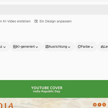
in KI-Video erstellen
Ein Design anpassen
nz
KI-generiert
Ausrichtung
Farbe
Le
Produkte
Loslegen