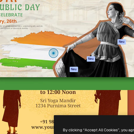
attform, um deine beste
Spaces
Academy
klichen. Mehr als 1 Million
KI-Assistent
Dokumentation
er Kreativen, Unternehmen,
KI-Bildgenerator
Support
Studios.
KI-Videogenerator
AGB
KI-
Datenschutzerkl
Stimmengenerator
Originale
Neu
Stock-Inhalte
Cookie-Richtlinie
MCP für
Vertrauenszentr
Neu
Claude/ChatGPT
Partner
Agenten
Neu
Unternehmen
API
Mobile App
Alle Magnific-Tools
-
2026
Freepik Company S.L.U.
Alle Rechte vorbehalten
.
By clicking “Accept All Cookies”, you ag