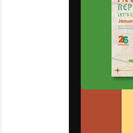
Die kreative Pl
Arbeit zu verwir
Abonnenten unt
Agenturen und 
Deutsch
Copyright © 2010