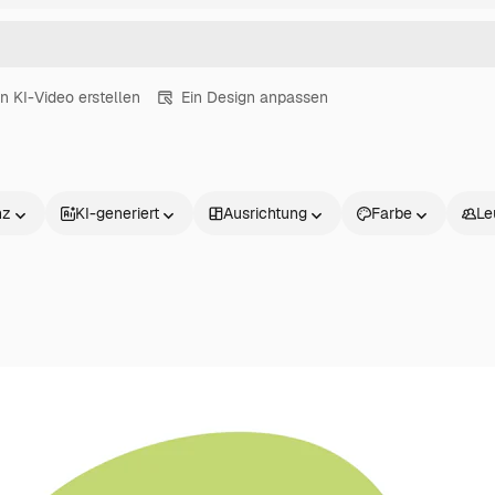
in KI-Video erstellen
Ein Design anpassen
nz
KI-generiert
Ausrichtung
Farbe
Le
Produkte
Loslegen