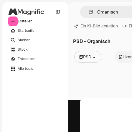
Erstellen
Ein KI-Bild erstellen
E
Startseite
Suchen
PSD - Organisch
Stock
PSD
Lize
Entdecken
Alle Bilder
Alle tools
Vektoren
Illustrationen
Fotos
PSD
Vorlagen
Mockups
Videos
Filmmaterial
Motion Graphics
Videovorlagen
Icons
3D-Modelle
Schriftarten