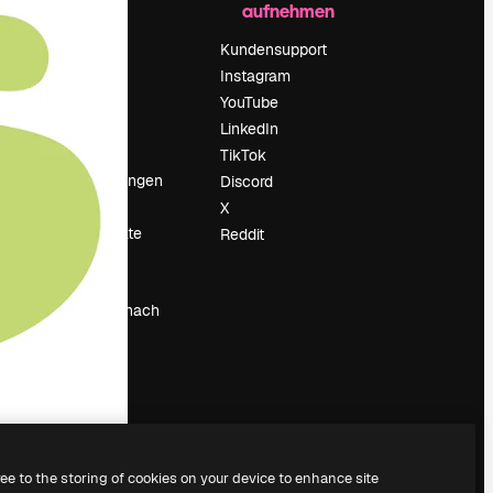
aufnehmen
Preise
Über uns
Kundensupport
Reviews
Instagram
Karriere
YouTube
ärung
Suchtrends
LinkedIn
Blog
TikTok
Veranstaltungen
Discord
um
Slidesgo
X
Deine Inhalte
Reddit
verkaufen
Pressesaal
Suchst du nach
magnific.ai
ree to the storing of cookies on your device to enhance site