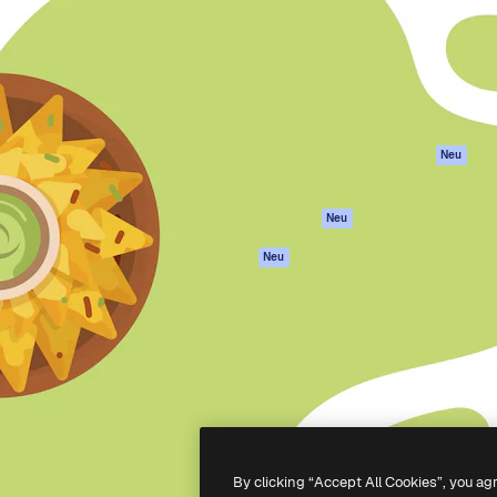
attform, um deine beste
Spaces
Academy
klichen. Mehr als 1 Million
KI-Assistent
Dokumentation
er Kreativen, Unternehmen,
KI-Bildgenerator
Support
Studios.
KI-Videogenerator
AGB
KI-
Datenschutzerkl
Stimmengenerator
Originale
Neu
Stock-Inhalte
Cookie-Richtlinie
MCP für
Vertrauenszentr
Neu
Claude/ChatGPT
Partner
Agenten
Neu
Unternehmen
API
Mobile App
Alle Magnific-Tools
-
2026
Freepik Company S.L.U.
Alle Rechte vorbehalten
.
By clicking “Accept All Cookies”, you ag