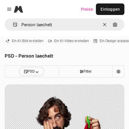
Magnific
Preise
Einloggen
Close menu
Löschen
Nach B
Ein KI-Bild erstellen
Ein KI-Video erstellen
Ein Design anpas
PSD - Person laechelt
PSD
Filter