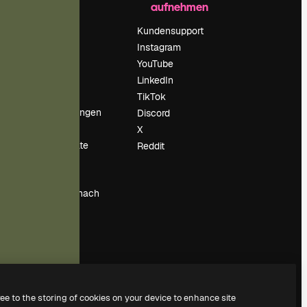
aufnehmen
Preise
Über uns
Kundensupport
Reviews
Instagram
Karriere
YouTube
ärung
Suchtrends
LinkedIn
Blog
TikTok
Veranstaltungen
Discord
um
Slidesgo
X
Deine Inhalte
Reddit
verkaufen
Pressesaal
Suchst du nach
magnific.ai
ree to the storing of cookies on your device to enhance site