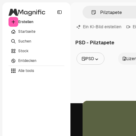
Erstellen
Ein KI-Bild erstellen
E
Startseite
Suchen
PSD - Pilztapete
Stock
PSD
Lize
Entdecken
Alle Bilder
Alle tools
Vektoren
Illustrationen
Fotos
PSD
Vorlagen
Mockups
Videos
Filmmaterial
Motion Graphics
Videovorlagen
Icons
3D-Modelle
Schriftarten