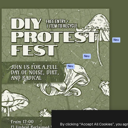
attform, um deine beste
Spaces
Academy
klichen. Mehr als 1 Million
KI-Assistent
Dokumentation
er Kreativen, Unternehmen,
KI-Bildgenerator
Support
Studios.
KI-Videogenerator
AGB
KI-
Datenschutzerkl
Stimmengenerator
Originale
Neu
Stock-Inhalte
Cookie-Richtlinie
MCP für
Vertrauenszentr
Neu
Claude/ChatGPT
Partner
Agenten
Neu
Unternehmen
API
Mobile App
Alle Magnific-Tools
-
2026
Freepik Company S.L.U.
Alle Rechte vorbehalten
.
By clicking “Accept All Cookies”, you ag