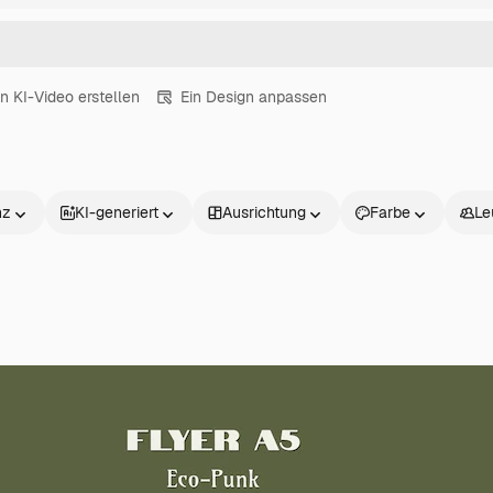
in KI-Video erstellen
Ein Design anpassen
nz
KI-generiert
Ausrichtung
Farbe
Le
Produkte
Loslegen