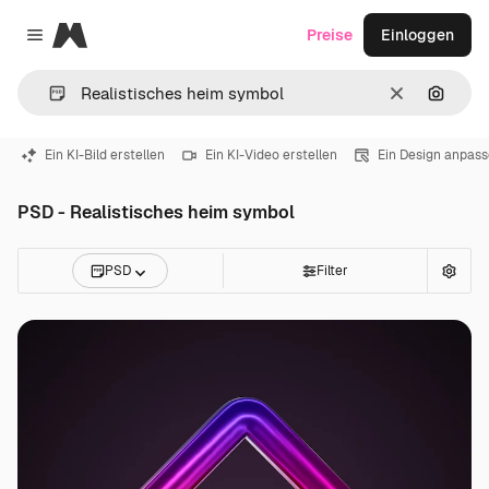
Magnific
Preise
Einloggen
Close menu
Löschen
Nach B
Ein KI-Bild erstellen
Ein KI-Video erstellen
Ein Design anpas
PSD - Realistisches heim symbol
PSD
Filter