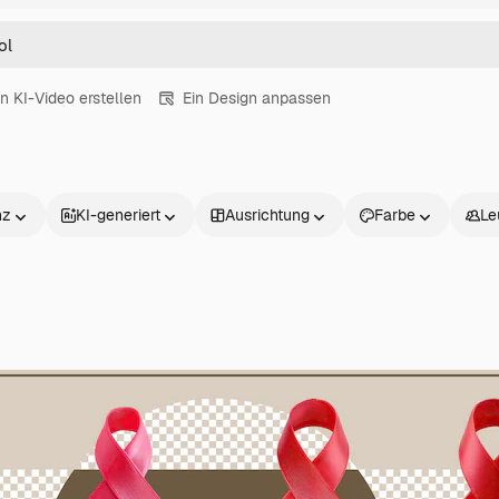
in KI-Video erstellen
Ein Design anpassen
nz
KI-generiert
Ausrichtung
Farbe
Le
Produkte
Loslegen