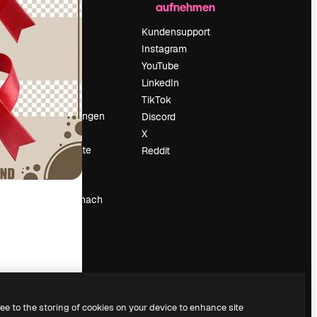
aufnehmen
Preise
Über uns
Kundensupport
Reviews
Instagram
Karriere
YouTube
ärung
Suchtrends
LinkedIn
Blog
TikTok
Veranstaltungen
Discord
um
Slidesgo
X
Deine Inhalte
Reddit
verkaufen
Pressesaal
Suchst du nach
magnific.ai
ree to the storing of cookies on your device to enhance site