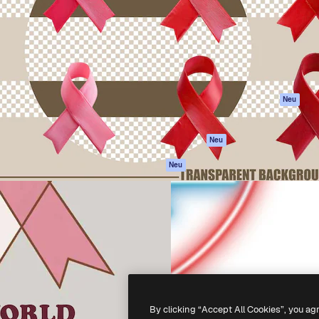
attform, um deine beste
Spaces
Academy
klichen. Mehr als 1 Million
KI-Assistent
Dokumentation
er Kreativen, Unternehmen,
KI-Bildgenerator
Support
Studios.
KI-Videogenerator
AGB
KI-
Datenschutzerkl
Stimmengenerator
Originale
Neu
Stock-Inhalte
Cookie-Richtlinie
MCP für
Vertrauenszentr
Neu
Claude/ChatGPT
Partner
Agenten
Neu
Unternehmen
API
Mobile App
Alle Magnific-Tools
-
2026
Freepik Company S.L.U.
Alle Rechte vorbehalten
.
By clicking “Accept All Cookies”, you ag