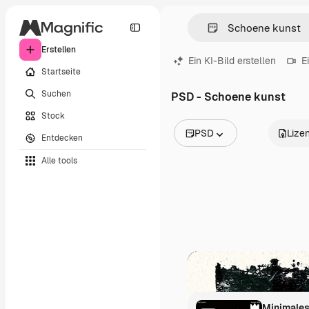
Erstellen
Ein KI-Bild erstellen
E
Startseite
Suchen
PSD - Schoene kunst
Stock
PSD
Lize
Entdecken
Alle Bilder
Alle tools
Vektoren
Illustrationen
Fotos
PSD
Vorlagen
Mockups
Videos
Filmmaterial
Motion Graphics
Videovorlagen
Icons
3D-Modelle
Schriftarten
Minimales