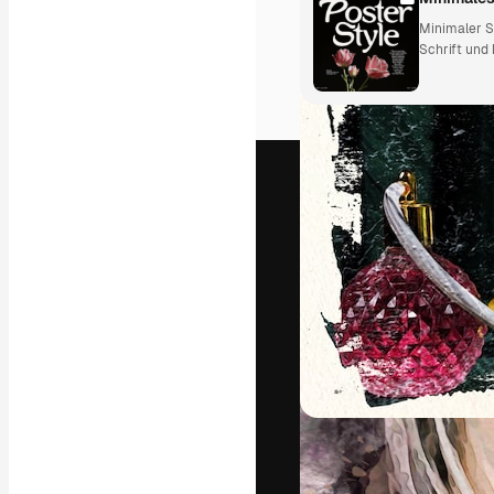
Minimaler St
Schrift und
Die kreative Pl
Arbeit zu verwir
Abonnenten unt
Agenturen und 
Deutsch