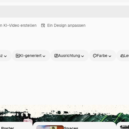
in KI-Video erstellen
Ein Design anpassen
nz
KI-generiert
Ausrichtung
Farbe
Le
Inspiration beginnt hier
Kombiniere Stockbilder mit KI und verwandle deine Ideen 
 Poster
Spaces