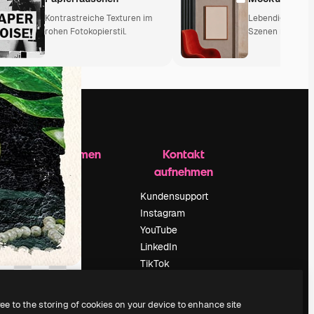
Kontrastreiche Texturen im
Lebendige, war
rohen Fotokopierstil.
Szenen mit Mix a
Unternehmen
Kontakt
aufnehmen
Preise
Über uns
Kundensupport
Reviews
Instagram
Karriere
YouTube
ärung
Suchtrends
LinkedIn
Blog
TikTok
Veranstaltungen
Discord
um
Slidesgo
X
ree to the storing of cookies on your device to enhance site
Deine Inhalte