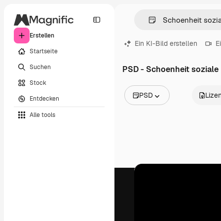
Erstellen
Ein KI-Bild erstellen
E
Startseite
Suchen
PSD - Schoenheit soziale
Stock
PSD
Lize
Entdecken
Alle Bilder
Alle tools
Vektoren
Illustrationen
Fotos
PSD
Vorlagen
Mockups
Videos
Filmmaterial
Motion Graphics
Videovorlagen
Icons
3D-Modelle
Schriftarten