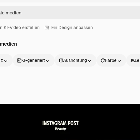
in KI-Video erstellen
Ein Design anpassen
 medien
nz
KI-generiert
Ausrichtung
Farbe
Le
Produkte
Loslegen