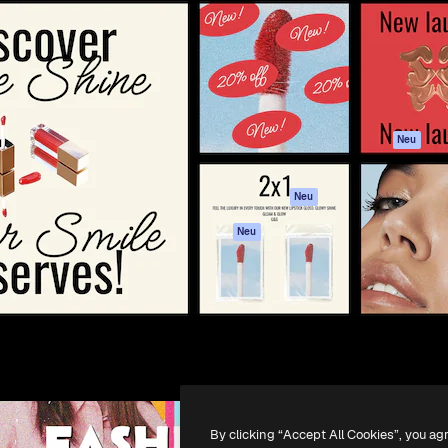
attform, um deine beste
Spaces
Academy
klichen. Mehr als 1 Million
KI-Assistent
Dokumentation
er Kreativen, Unternehmen,
KI-Bildgenerator
Support
Studios.
KI-Videogenerator
AGB
KI-
Datenschutzerkl
Stimmengenerator
Originale
Neu
Stock-Inhalte
Cookie-Richtlinie
MCP für
Vertrauenszentr
Neu
Claude/ChatGPT
Partner
Agenten
Neu
Unternehmen
API
Mobile App
Alle Magnific-Tools
-
2026
Freepik Company S.L.U.
Alle Rechte vorbehalten
.
By clicking “Accept All Cookies”, you ag