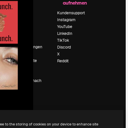
aufnehmen
Preise
Über uns
Kundensupport
Reviews
Instagram
Karriere
YouTube
ärung
Suchtrends
LinkedIn
Blog
TikTok
Veranstaltungen
Discord
um
Slidesgo
X
Deine Inhalte
Reddit
verkaufen
Pressesaal
Suchst du nach
magnific.ai
ree to the storing of cookies on your device to enhance site