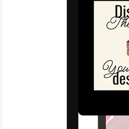
Die kreative Pl
Arbeit zu verwir
Abonnenten unt
Agenturen und 
Deutsch
Copyright © 2010