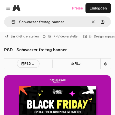
Magnific
Preise
Einloggen
Close menu
Löschen
Nach B
Ein KI-Bild erstellen
Ein KI-Video erstellen
Ein Design anpas
PSD - Schwarzer freitag banner
PSD
Filter