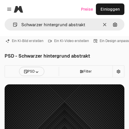
Magnific
Preise
Einloggen
Close menu
Löschen
Nach B
Ein KI-Bild erstellen
Ein KI-Video erstellen
Ein Design anpas
PSD - Schwarzer hintergrund abstrakt
PSD
Filter