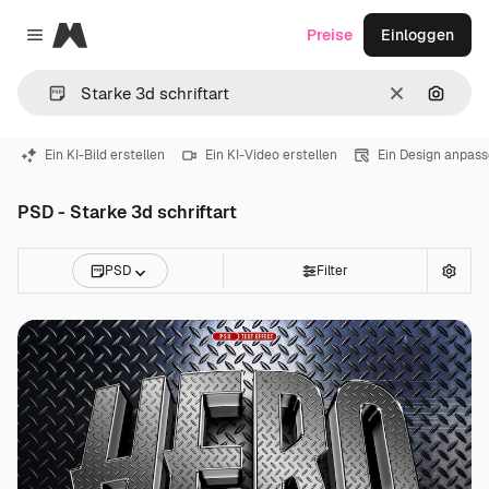
Magnific
Preise
Einloggen
Close menu
Löschen
Nach B
Ein KI-Bild erstellen
Ein KI-Video erstellen
Ein Design anpas
PSD - Starke 3d schriftart
PSD
Filter