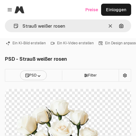
Magnific
Preise
Einloggen
Close menu
Löschen
Nach B
Ein KI-Bild erstellen
Ein KI-Video erstellen
Ein Design anpas
PSD - Strauß weißer rosen
PSD
Filter