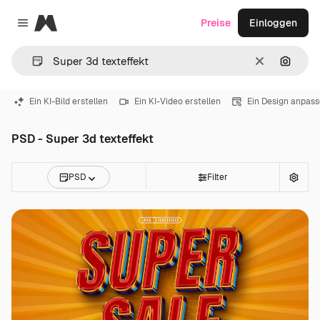
Magnific
Preise
Einloggen
Close menu
Löschen
Nach B
Ein KI-Bild erstellen
Ein KI-Video erstellen
Ein Design anpas
PSD - Super 3d texteffekt
PSD
Filter