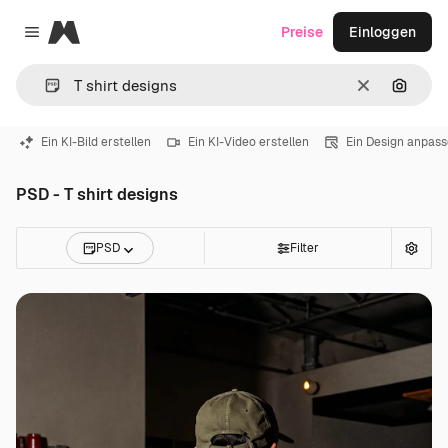
Magnific
Preise
Einloggen
Close menu
Löschen
Nach B
Ein KI-Bild erstellen
Ein KI-Video erstellen
Ein Design anpas
PSD - T shirt designs
PSD
Filter