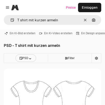
Magnific
Preise
Einloggen
Close menu
Löschen
Nach B
Ein KI-Bild erstellen
Ein KI-Video erstellen
Ein Design anpas
PSD - T shirt mit kurzen armeln
PSD
Filter