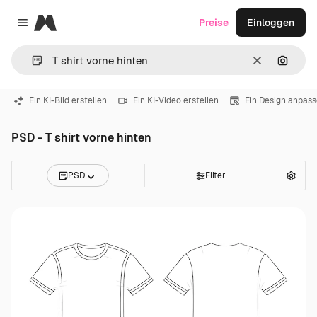
Magnific
Preise
Einloggen
Close menu
Löschen
Nach B
Ein KI-Bild erstellen
Ein KI-Video erstellen
Ein Design anpas
PSD - T shirt vorne hinten
PSD
Filter