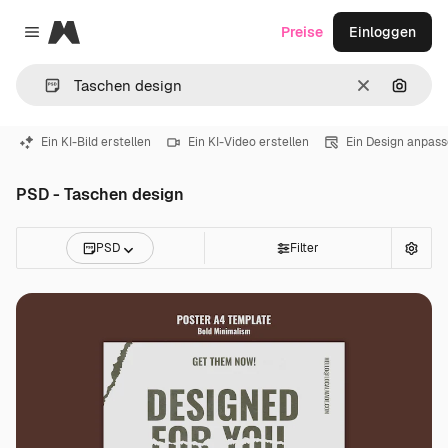
Magnific
Preise
Einloggen
Close menu
Löschen
Nach B
Ein KI-Bild erstellen
Ein KI-Video erstellen
Ein Design anpas
PSD - Taschen design
PSD
Filter