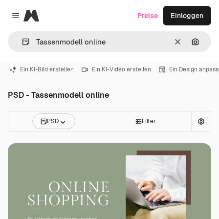
Magnific
Preise
Einloggen
Close menu
Löschen
Nach B
Ein KI-Bild erstellen
Ein KI-Video erstellen
Ein Design anpas
PSD - Tassenmodell online
PSD
Filter