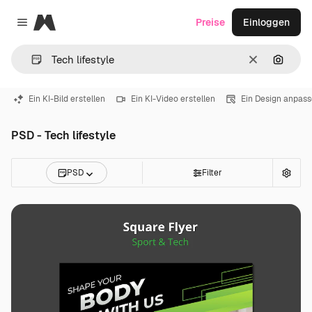
Magnific
Preise
Einloggen
Close menu
Löschen
Nach B
Ein KI-Bild erstellen
Ein KI-Video erstellen
Ein Design anpas
PSD - Tech lifestyle
PSD
Filter